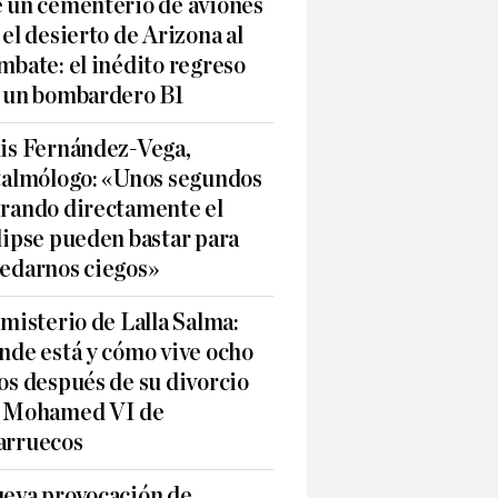
 un cementerio de aviones
 el desierto de Arizona al
mbate: el inédito regreso
 un bombardero B1
is Fernández-Vega,
talmólogo: «Unos segundos
rando directamente el
lipse pueden bastar para
edarnos ciegos»
 misterio de Lalla Salma:
nde está y cómo vive ocho
os después de su divorcio
 Mohamed VI de
rruecos
eva provocación de