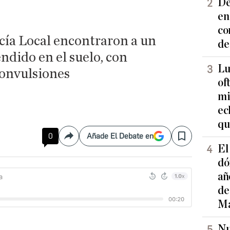
De
en
co
icía Local encontraron a un
de
ndido en el suelo, con
Lu
convulsiones
of
mi
ec
qu
0
Añade El Debate en
Compartir
Save
El
dó
añ
de
Ma
Nu