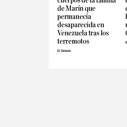
cuerpos de la familia
de Marín que
permanecía
desaparecida en
Venezuela tras los
terremotos
R
El Debate