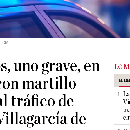
ICIA
s, uno grave, en
LO M
con martillo
EL DE
La
l tráfico de
Vi
pe
Villagarcía de
cl