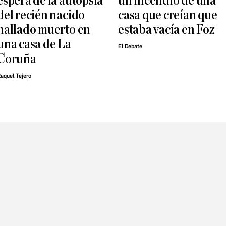
espera de la autopsia
un incendio de una
del recién nacido
casa que creían que
hallado muerto en
estaba vacía en Foz
una casa de La
El Debate
Coruña
aquel Tejero