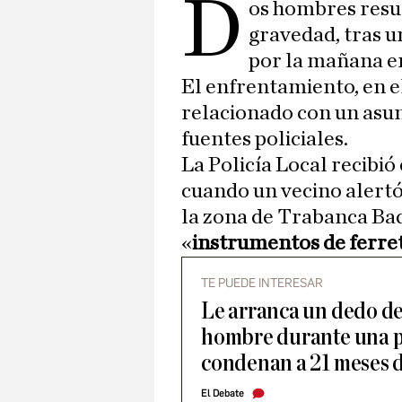
D
os hombres resul
gravedad, tras u
por la mañana e
El enfrentamiento, en e
relacionado con un asu
fuentes policiales.
La Policía Local recibió 
cuando un vecino alertó 
la zona de Trabanca Bad
«
instrumentos de ferre
TE PUEDE INTERESAR
Le arranca un dedo de
hombre durante una pe
condenan a 21 meses d
El Debate