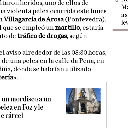
taron heridos, uno de ellos de
Ma
na violenta pelea ocurrida este lunes
a 
n
Villagarcía de Arosa
(Pontevedra).
le
l que se empleó un
martillo
, estaría
nto de
tráfico de drogas
, según
el aviso alrededor de las 08:30 horas,
de una pelea en la calle da Pena, en
iña, donde se habrían utilizado
tería
».
 un mordisco a un
lea en Foz y le
e cárcel