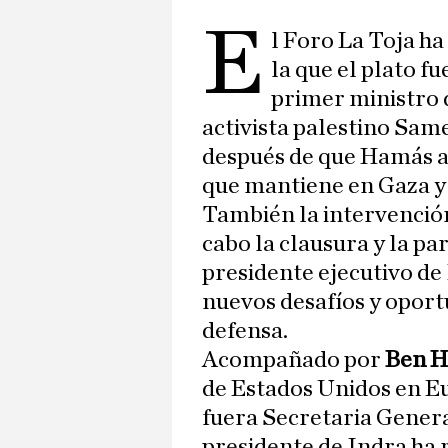
E
l Foro La Toja ha
la que el plato fu
primer ministro 
activista palestino Sam
después de que Hamás ac
que mantiene en Gaza y s
También la intervenció
cabo la clausura y la pa
presidente ejecutivo de
nuevos desafíos y opor
defensa.
Acompañado por
Ben H
de Estados Unidos en E
fuera Secretaria Genera
presidente de Indra ha