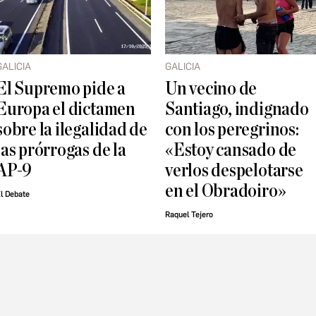
GALICIA
GALICIA
El Supremo pide a
Un vecino de
Europa el dictamen
Santiago, indignado
sobre la ilegalidad de
con los peregrinos:
las prórrogas de la
«Estoy cansado de
AP-9
verlos despelotarse
en el Obradoiro»
l Debate
Raquel Tejero