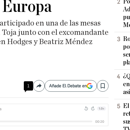
n Europa
Po
Ad
pu
articipado en una de las mesas
Me
a Toja junto con el excomandante
Ro
en Hodges y Beatriz Méndez
po
se
pl
¿Q
en
1
Añade El Debate en
Compartir
Save
as
El
re
su
TV