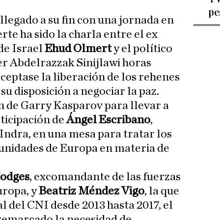
pe
 llegado a su fin con una jornada en
erte ha sido la charla entre el ex
de Israel
Ehud Olmert
y el político
er Abdelrazzak Sinijlawi horas
eptase la liberación de los rehenes
u disposición a negociar la paz.
n de Garry Kasparov para llevar a
rticipación de
Ángel Escribano
,
 Indra, en una mesa para tratar los
tunidades de Europa en materia de
odges
, excomandante de las fuerzas
uropa, y
Beatriz Méndez Vigo
, la que
l del CNI desde 2013 hasta 2017, el
 remarcado la necesidad de