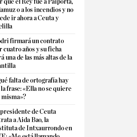
r qué el Rey fue a Paiporta,
amuz o a los incendios y no
ede ir ahora a Ceuta y
lilla
dri firmará un contrato
r cuatro años y su ficha
rá una de las más altas de la
antilla
ué falta de ortografía hay
 la frase: «Ella no se quiere
í misma»?
 presidente de Ceuta
trata a Aida Bao, la
stituta de Intxaurrondo en
E: «Me está llamando