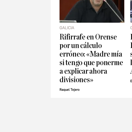
GALICIA
Rifirrafe en Orense
por un cálculo
erróneo: «Madre mía
si tengo que ponerme
a explicar ahora
divisiones»
E
Raquel Tejero