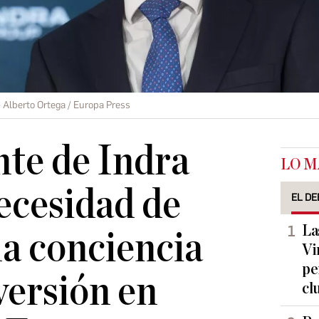
Alberto Ortega / Europa Press
nte de Indra
LO M
necesidad de
EL DE
La
a conciencia
Vi
pe
versión en
cl