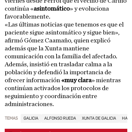
viernes desde Ferrol que el vecino de Cariño
continúa «
asintomático
» y evoluciona
favorablemente.
«Las últimas noticias que tenemos es que el
paciente sigue asintomático y sigue bien»,
afirmó Gómez Caamaño, quien explicó
además que la Xunta mantiene
comunicación con la familia del afectado.
Además, insistió en trasladar calma a la
población y defendió la importancia de
ofrecer información
«muy clara
» mientras
continúan activados los protocolos de
seguimiento y coordinación entre
administraciones.
TEMAS
GALICIA
ALFONSO RUEDA
XUNTA DE GALICIA
HANT