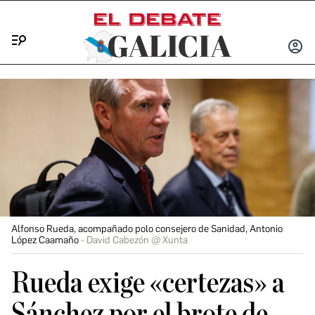
Menú
INICIA
SESIÓ
Alfonso Rueda, acompañado polo consejero de Sanidad, Antonio
López Caamaño
David Cabezón @ Xunta
Rueda exige «certezas» a
Sánchez por el brote de