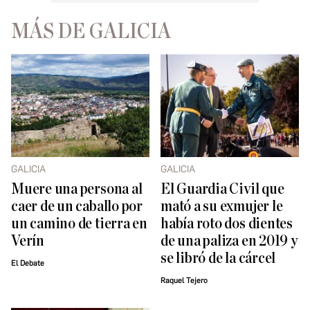
MÁS DE GALICIA
GALICIA
GALICIA
Muere una persona al
El Guardia Civil que
caer de un caballo por
mató a su exmujer le
un camino de tierra en
había roto dos dientes
Verín
de una paliza en 2019 y
se libró de la cárcel
El Debate
Raquel Tejero