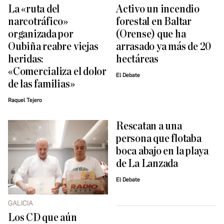
La «ruta del
Activo un incendio
narcotráfico»
forestal en Baltar
organizada por
(Orense) que ha
Oubiña reabre viejas
arrasado ya más de 20
heridas:
hectáreas
«Comercializa el dolor
El Debate
de las familias»
Raquel Tejero
Rescatan a una
persona que flotaba
boca abajo en la playa
de La Lanzada
El Debate
GALICIA
Los CD que aún