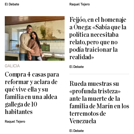
El Debate
Raquel Tejero
Feijóo, en el homenaje
a Ónega: «Sabía que la
política necesitaba
relato, pero que no
podía traicionar la
realidad»
GALICIA
El Debate
Compra 4 casas para
reformar y aclara de
Rueda muestras su
qué vive ella y su
«profunda tristeza»
familia en una aldea
ante la muerte de la
gallega de 10
familia de Marín en los
habitantes
terremotos de
Venezuela
Raquel Tejero
El Debate