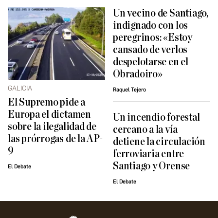
Un vecino de Santiago,
indignado con los
peregrinos: «Estoy
cansado de verlos
despelotarse en el
Obradoiro»
GALICIA
Raquel Tejero
El Supremo pide a
Europa el dictamen
Un incendio forestal
sobre la ilegalidad de
cercano a la vía
las prórrogas de la AP-
detiene la circulación
9
ferroviaria entre
Santiago y Orense
El Debate
El Debate