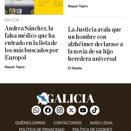
Raquel Tejero
GALICIA
Andrea Sánchez, la
La Justicia avala que
falsa médico que ha
un hombre con
entrado en la lista de
alzhéimer declarase a
los más buscados por
la novia de su hijo
Europol
heredera universal
Raquel Tejero
El Debate
QUIÉNES SOMOS
CONTÁCTANOS
AVISO LEGAL
POLÍTICA DE PRIVACIDAD
POLÍTICA DE COOKIES