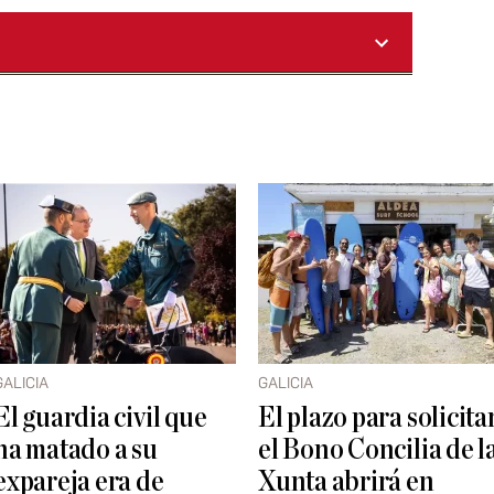
GALICIA
GALICIA
El guardia civil que
El plazo para solicita
ha matado a su
el Bono Concilia de l
expareja era de
Xunta abrirá en