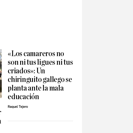
«Los camareros no
son ni tus ligues ni tus
criados»: Un
chiringuito gallego se
planta ante la mala
educación
Raquel Tejero
r
a