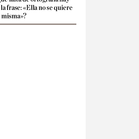
 la frase: «Ella no se quiere
í misma»?