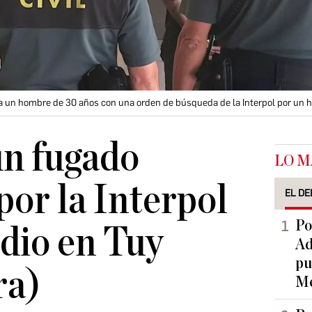
 a un hombre de 30 años con una orden de búsqueda de la Interpol por un 
un fugado
LO M
por la Interpol
EL DE
Po
dio en Tuy
Ad
pu
ra)
Me