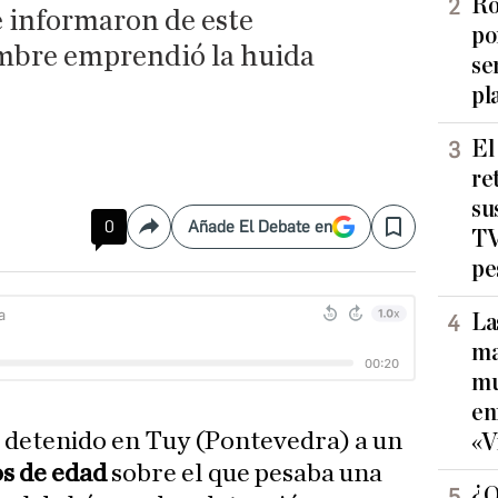
Ro
e informaron de este
po
ombre emprendió la huida
se
pl
El
re
su
0
Añade El Debate en
Compartir
Save
TV
pe
La
ma
mu
en
a detenido en Tuy (Pontevedra) a un
«V
s de edad
sobre el que pesaba una
¿Q