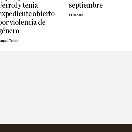
Ferrol y tenía
septiembre
expediente abierto
El Debate
por violencia de
género
aquel Tejero