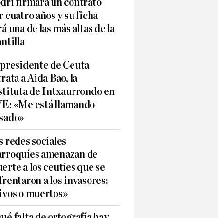
dri firmará un contrato
r cuatro años y su ficha
rá una de las más altas de la
antilla
 presidente de Ceuta
trata a Aida Bao, la
stituta de Intxaurrondo en
E: «Me está llamando
sado»
s redes sociales
rroquíes amenazan de
erte a los ceutíes que se
frentaron a los invasores:
ivos o muertos»
ué falta de ortografía hay