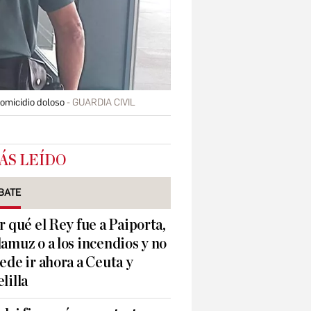
homicidio doloso
GUARDIA CIVIL
ÁS LEÍDO
BATE
r qué el Rey fue a Paiporta,
amuz o a los incendios y no
ede ir ahora a Ceuta y
lilla