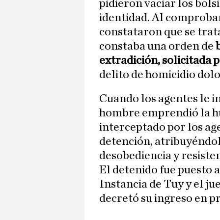
pidieron vaciar los bol
identidad. Al comprobar 
constataron que se trat
constaba una orden de
b
extradición, solicitada 
delito de homicidio dolo
Cuando los agentes le i
hombre emprendió la hu
interceptado por los ag
detención, atribuyéndol
desobediencia y resisten
El detenido fue puesto a
Instancia de Tuy y el jue
decretó su ingreso en pr