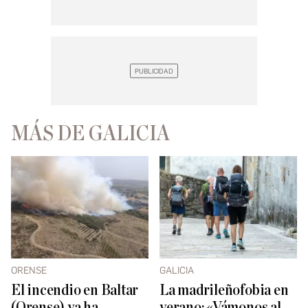
MÁS DE GALICIA
ORENSE
GALICIA
El incendio en Baltar
La madrileñofobia en
(Orense) ya ha
verano: «Vámonos al