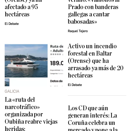
afectado a 95
Prado con banderas
hectáreas
gallegas a cantar
babosadas»
El Debate
Raquel Tejero
Activo un incendio
forestal en Baltar
(Orense) que ha
arrasado ya más de 20
hectáreas
El Debate
GALICIA
La «ruta del
narcotráfico»
Los CD que aún
organizada por
generan interés: La
Oubiña reabre viejas
Coruña celebra un
heridas:
mercado y pone a la