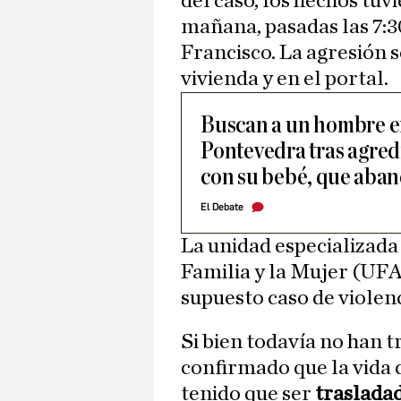
del caso, los hechos tuv
mañana, pasadas las 7:30
Francisco. La agresión s
vivienda y en el portal.
Buscan a un hombre e
Pontevedra tras agredi
con su bebé, que aba
El Debate
La unidad especializada 
Familia y la Mujer (UFA
supuesto caso de violen
Si bien todavía no han t
confirmado que la vida d
tenido que ser
trasladad