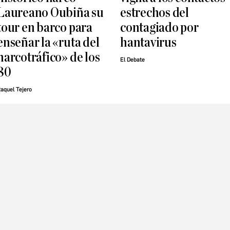
Laureano Oubiña su
estrechos del
tour en barco para
contagiado por
enseñar la «ruta del
hantavirus
narcotráfico» de los
El Debate
80
aquel Tejero