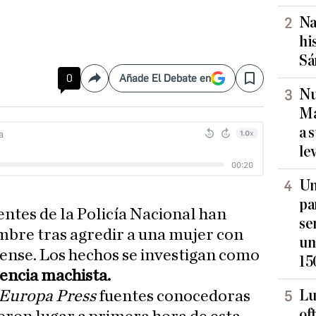
Na
hi
Sá
0
Añade El Debate en
Compartir
Save
Nu
Ma
a 
le
Un
pa
entes de la Policía Nacional han
se
mbre tras agredir a una mujer con
un
rense. Los hechos se investigan como
15
lencia machista.
Lu
Europa Press
fuentes conocedoras
of