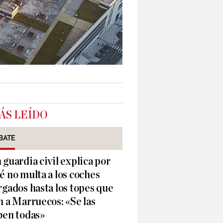
ÁS LEÍDO
BATE
 guardia civil explica por
é no multa a los coches
rgados hasta los topes que
n a Marruecos: «Se las
ben todas»