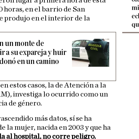
ieron lugar a primera hora de esta
mi
 horas, en el barrio de San
ec
e produjo en el interior de la
qu
n un monte de
r a su expareja y huir
ndonó en un camino
en estos casos, la de Atención a la
M), investiga lo ocurrido como un
cia de género.
rascendido más datos, sí se ha
e la mujer, nacida en 2003 y que ha
a al hospital, no corre peligro.