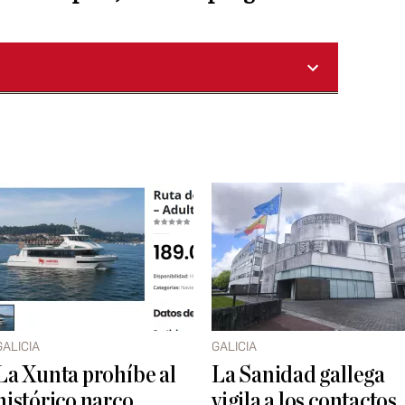
GALICIA
GALICIA
La Xunta prohíbe al
La Sanidad gallega
histórico narco
vigila a los contactos