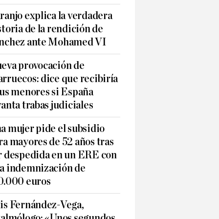
ranjo explica la verdadera
storia de la rendición de
nchez ante Mohamed VI
eva provocación de
rruecos: dice que recibiría
sus menores si España
vanta trabas judiciales
a mujer pide el subsidio
ra mayores de 52 años tras
r despedida en un ERE con
a indemnización de
0.000 euros
is Fernández-Vega,
talmólogo: «Unos segundos