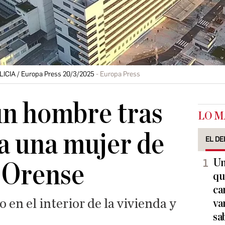
ICIA / Europa Press 20/3/2025
Europa Press
un hombre tras
LO M
 a una mujer de
EL DE
Un
 Orense
qu
ca
 en el interior de la vivienda y
va
sa