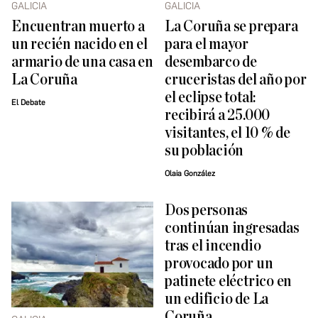
GALICIA
GALICIA
Encuentran muerto a
La Coruña se prepara
un recién nacido en el
para el mayor
armario de una casa en
desembarco de
La Coruña
cruceristas del año por
el eclipse total:
El Debate
recibirá a 25.000
visitantes, el 10 % de
su población
Olaia González
Dos personas
continúan ingresadas
tras el incendio
provocado por un
patinete eléctrico en
un edificio de La
Coruña