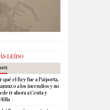
ÁS LEÍDO
BATE
r qué el Rey fue a Paiporta,
amuz o a los incendios y no
ede ir ahora a Ceuta y
lilla