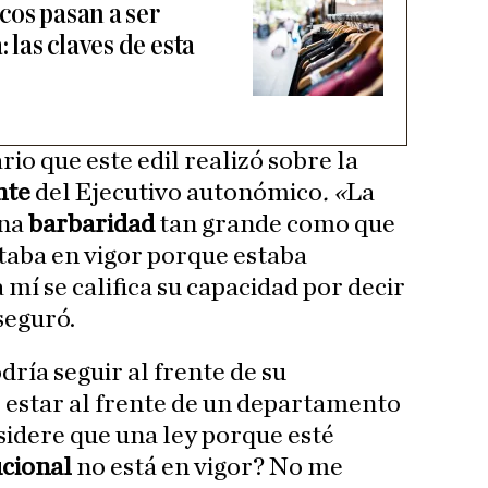
cos pasan a ser
: las claves de esta
io que este edil realizó sobre la
nte
del Ejecutivo autonómico
. «
La
una
barbaridad
tan grande como que
staba en vigor porque estaba
 mí se califica su capacidad por decir
aseguró.
odría seguir al frente de su
estar al frente de un departamento
sidere que una ley porque esté
ucional
no está en vigor? No me