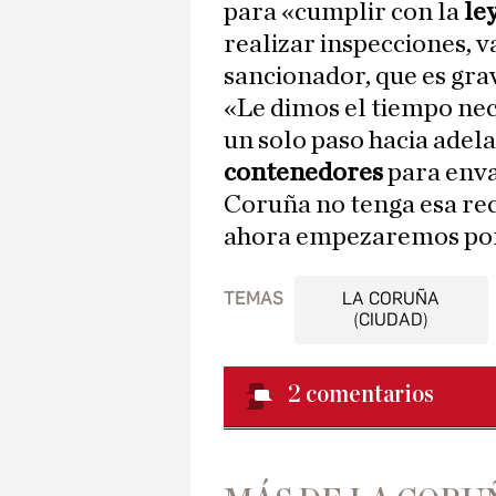
para «cumplir con la
le
realizar inspecciones, v
sancionador, que es gra
«Le dimos el tiempo nec
un solo paso hacia adela
contenedores
para enva
Coruña no tenga esa re
ahora empezaremos por 
TEMAS
LA CORUÑA
(CIUDAD)
2
comentarios