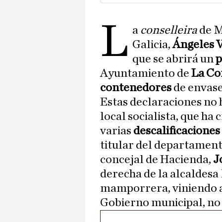
L
a
conselleira
de M
Galicia,
Ángeles 
que se abrirá un
p
Ayuntamiento de
La Co
contenedores
de envase
Estas declaraciones no 
local socialista, que ha 
varias
descalificaciones
titular del departamen
concejal de Hacienda,
J
derecha de la alcaldesa
mamporrera, viniendo aqu
Gobierno municipal, no 