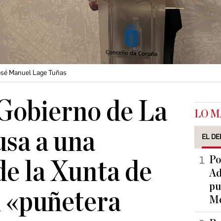
José Manuel Lage Tuñas
 Gobierno de La
LO M
sa a una
EL DE
Po
de la Xunta de
Ad
pu
i «puñetera
Me