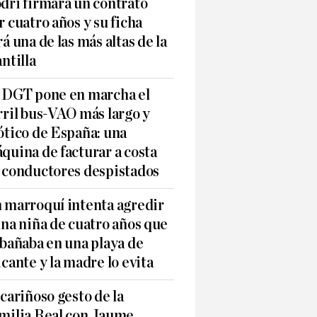
dri firmará un contrato
r cuatro años y su ficha
rá una de las más altas de la
antilla
 DGT pone en marcha el
rril bus-VAO más largo y
ótico de España: una
quina de facturar a costa
 conductores despistados
 marroquí intenta agredir
una niña de cuatro años que
 bañaba en una playa de
icante y la madre lo evita
 cariñoso gesto de la
milia Real con Jaume