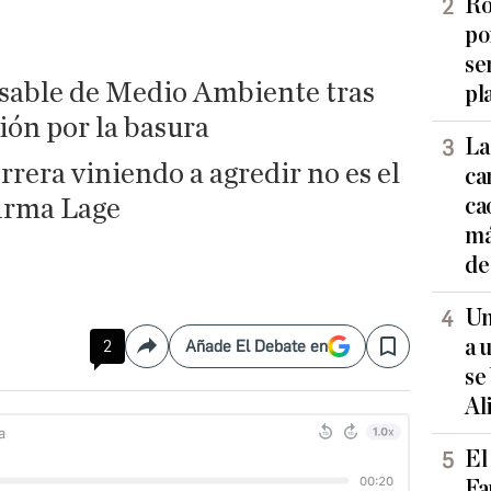
Ro
po
se
onsable de Medio Ambiente tras
pl
ión por la basura
La
era viniendo a agredir​ no es el
ca
ca
irma Lage
má
de
Un
a 
2
Añade El Debate en
Compartir
Save
se
Al
El
Fa