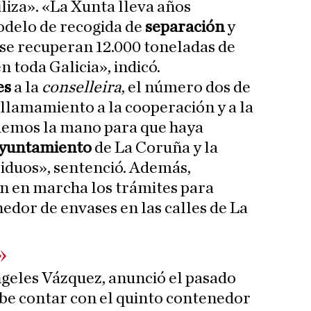
iliza». «La Xunta lleva años
delo de recogida de
separación
y
 se recuperan 12.000 toneladas de
n toda Galicia», indicó.
es
a la
conselleira
, el número dos de
 llamamiento a la cooperación y a la
demos la mano para que haya
yuntamiento
de La Coruña y la
iduos», sentenció. Además,
n en marcha los trámites para
edor de envases en las calles de La
»
Ángeles Vázquez, anunció el pasado
ebe contar con el quinto contenedor