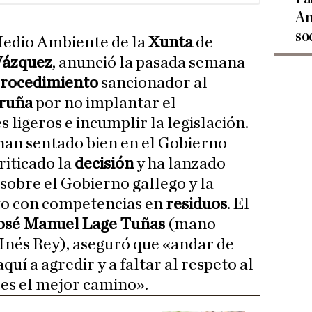
An
so
edio Ambiente de la
Xunta
de
Vázquez
, anunció la pasada semana
rocedimiento
sancionador al
ruña
por no implantar el
s ligeros e incumplir la legislación.
han sentado bien en el Gobierno
criticado la
decisión
y ha lanzado
sobre el Gobierno gallego y la
to con competencias en
residuos
. El
osé Manuel Lage Tuñas
(mano
 Inés Rey), aseguró que «andar de
í a agredir y a faltar al respeto al
es el mejor camino».