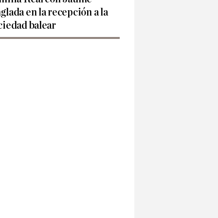
glada en la recepción a la
ciedad balear