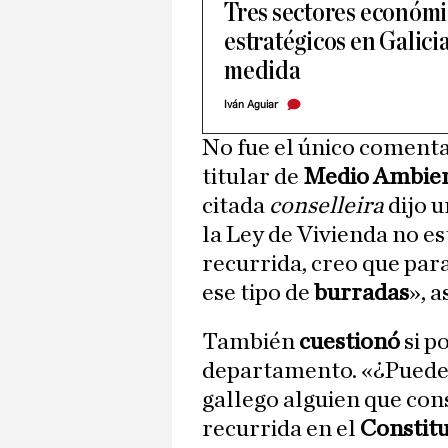
Tres sectores ​económi
estratégicos en Galicia
medida
Iván Aguiar
No fue el único comentar
titular de
Medio Ambie
citada
conselleira
dijo 
la Ley de Vivienda no e
recurrida, creo que para
ese tipo de
burradas
», 
También
cuestionó
si p
departamento. «¿Puede 
gallego alguien que con
recurrida en el
Constit