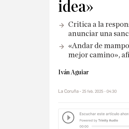
idea»
Critica a la resp
anunciar una sanc
«Andar de mamporr
mejor camino», af
Iván Aguiar
La Coruña
25 feb. 2025 - 04:30