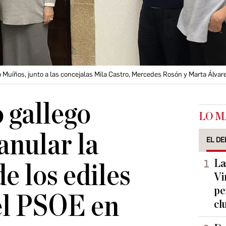
 Muíños, junto a las concejalas Mila Castro, Mercedes Rosón y Marta Álvar
 gallego
LO M
anular la
EL DE
La
e los ediles
Vi
pe
el PSOE en
cl