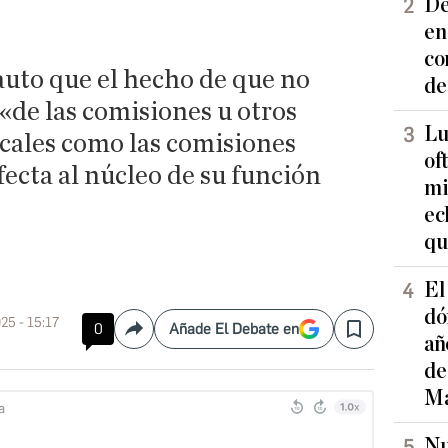
De
en
co
 auto que el hecho de que no
de
«de las comisiones u otros
Lu
ocales como las comisiones
of
afecta al núcleo de su función
mi
ec
qu
El
dó
25 - 15:17
0
Añade El Debate en
Compartir
Save
añ
de
Ma
Nu