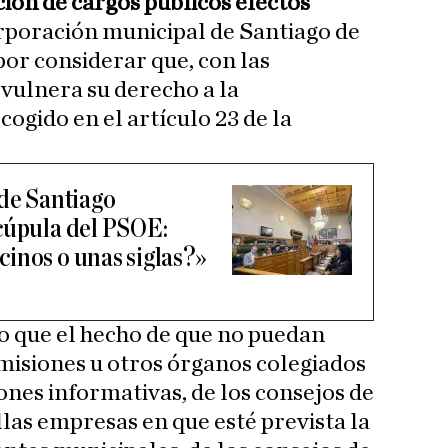
ón de cargos públicos electos
orporación municipal de Santiago de
or considerar que, con las
 vulnera su derecho a la
cogido en el artículo 23 de la
 de Santiago
cúpula del PSOE:
inos o unas siglas?»
to que el hecho de que no puedan
misiones u otros órganos colegiados
ones informativas, de los consejos de
las empresas en que esté prevista la