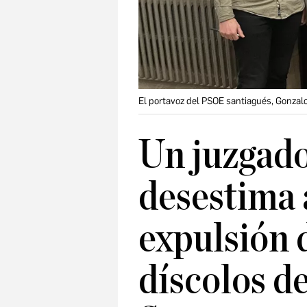
El portavoz del PSOE santiagués, Gonzalo
Un juzgado
desestima 
expulsión d
díscolos d