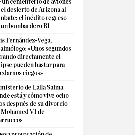
 un cementerio de aviones
 el desierto de Arizona al
mbate: el inédito regreso
 un bombardero B1
is Fernández-Vega,
talmólogo: «Unos segundos
rando directamente el
lipse pueden bastar para
edarnos ciegos»
 misterio de Lalla Salma:
nde está y cómo vive ocho
os después de su divorcio
 Mohamed VI de
rruecos
eva provocación de