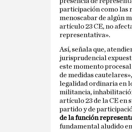
presencia de representa
participación como las 
menoscabar de algún mo
artículo 23 CE, no afect
representativa».
Así, señala que, atendi
jurisprudencial expuesta
este momento procesal y
de medidas cautelares»,
legalidad ordinaria en 
militancia, inhabilitació
artículo 23 de la CE en 
partido y de participaci
de la función represent
fundamental aludido en s