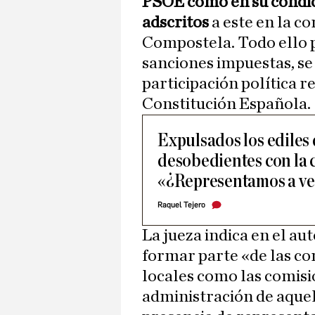
PSOE como en su condici
adscritos
a este en la c
Compostela. Todo ello p
sanciones impuestas, se
participación política re
Constitución Española.
Expulsados los ediles
desobedientes con la 
«¿Representamos a vec
Raquel Tejero
La jueza indica en el au
formar parte «de las co
locales como las comisi
administración de aquel