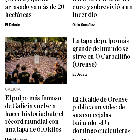
arrasado ya más de 20
cuco y sobrevivió a un
hectáreas
incendio
El Debate
Olaia González
La tapa de pulpo más
grande del mundo se
sirve en O Carballiño
(Orense)
El Debate
GALICIA
El pulpo más famoso
El alcalde de Orense
de Galicia vuelve a
publica un vídeo de
hacer historia: bate el
sus concejalas
récord mundial con
bailando: «Un
una tapa de 610 kilos
domingo cualquiera»
Olaia González