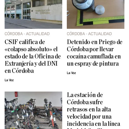
CÓRDOBA - ACTUALIDAD
CÓRDOBA - ACTUALIDAD
CSIF califica de
Detenido en Priego de
«colapso absoluto» el
Córdoba por llevar
estado de la Oficina de
cocaína camuflada en
Extranjería y del DNI
un espray de pintura
en Córdoba
La Voz
La Voz
La estación de
Córdoba sufre
retrasos en la alta
velocidad por una
incidencia en la línea