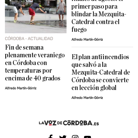
primer paso para
blindar la Mezquita-
Catedral contra el
fuego
CÓRDOBA - ACTUALIDAD
Alfredo Martín-Górriz
Fin de semana
plenamente veraniego
El plan antiincendios
en Córdoba con
que salvó a la
temperaturas por
Mezquita-Catedral de
encima de 40 grados
Córdoba se convierte
en lección global
Alfredo Martín-Górriz
Alfredo Martín-Górriz