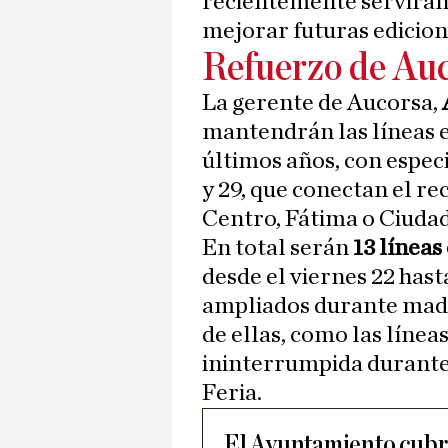
recientemente servirán p
mejorar futuras edicione
Refuerzo de Au
La gerente de Aucorsa,
mantendrán las líneas e
últimos años, con especi
y 29, que conectan el re
Centro, Fátima o Ciudad
En total serán
13 líneas
desde el viernes 22 hast
ampliados durante madr
de ellas, como las línea
ininterrumpida durante
Feria.
El Ayuntamiento cubr