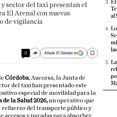
El
 sector del taxi presentan el
Te
ra El Arenal con nuevas
al
o de vigilancia
Lo
Se
mi
las
0
Añade El Debate en
Compartir
Save
La
re
po
de
Córdoba
, Aucorsa, la Junta de
Ma
ctor del taxi han presentado este
ositivo especial de movilidad para la
 de la Salud 2026,
un operativo que
l refuerzo del transporte público y
e accesos y paradas para absorber