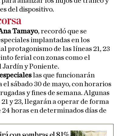
ara analizar los flujos de tráfico y
s del dispositivo.
corsa
Ana Tamayo
, recordó que se
speciales implantadas en los
al protagonismo de las líneas 21, 23
cinto ferial con zonas como el
 Jardín y Poniente.
 especiales
las que funcionarán
a el sábado 30 de mayo, con horarios
ugadas y fines de semana. Algunas
s 21 y 23, llegarán a operar de forma
 24 horas en determinados días de
irá con sombras el 81%