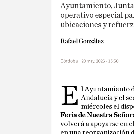
Ayuntamiento, Junta y
operativo especial pa
ubicaciones y refuerz
Rafael González
Córdoba
20 may. 2026 - 15:50
E
l Ayuntamiento 
Andalucía y el se
miércoles el disp
Feria de Nuestra Señora
volverá a apoyarse en e
en una reorganización d