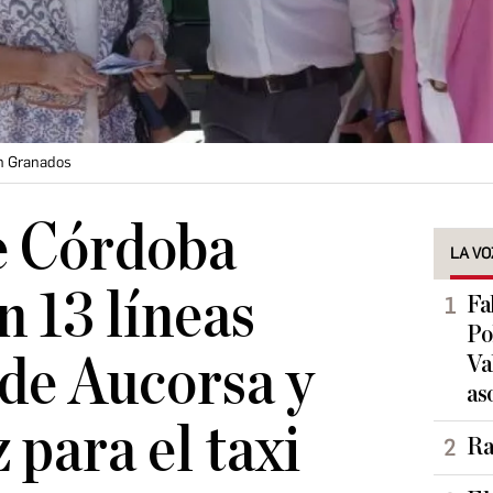
n Granados
e Córdoba
LA VO
n 13 líneas
Fa
Po
 de Aucorsa y
Va
as
 para el taxi
Ra