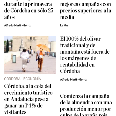
durante la primavera
mejores campañas con
de Córdoba en sólo 25
precios superiores a la
años
media
Alfredo Martín-Górriz
La Voz
El 100% del olivar
tradicional y de
montaña está fuera de
los márgenes de
rentabilidad en
Córdoba
CÓRDOBA - ECONOMÍA
Alfredo Martín-Górriz
Córdoba, a la cola del
crecimiento turístico
Comienza la campaña
en Andalucía pese a
de la almendra con una
ganar un 1'4% de
producción menor por
visitantes
culpa de la araña roja