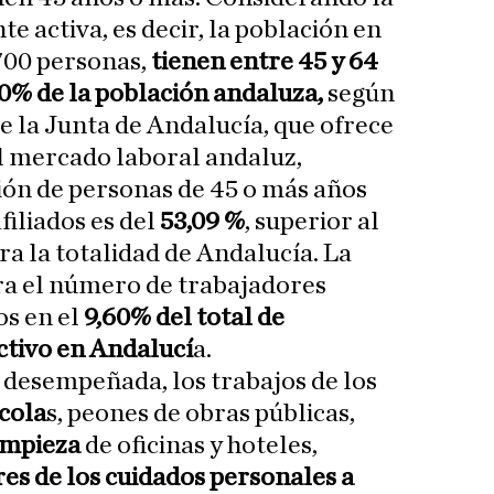
 activa, es decir, la población en
.700 personas,
tienen entre 45 y 64
50% de la población andaluza,
según
e la Junta de Andalucía, que ofrece
el mercado laboral andaluz,
ión de personas de 45 o más años
filiados es del
53,09 %
, superior al
ra la totalidad de Andalucía. La
ra el número de trabajadores
os en el
9,60% del total de
ectivo en Andalucí
a.
 desempeñada, los trabajos de los
cola
s, peones de obras públicas,
limpieza
de oficinas y hoteles,
es de los cuidados personales a