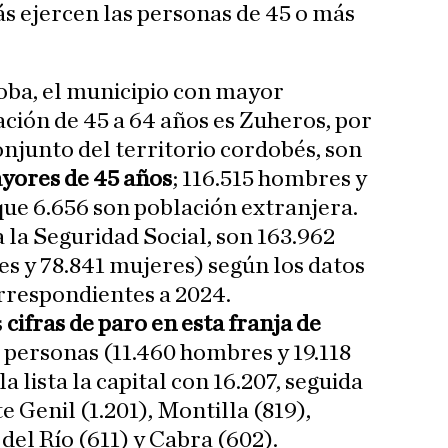
ás ejercen las personas de 45 o más
oba, el municipio con mayor
ción de 45 a 64 años es Zuheros, por
onjunto del territorio cordobés, son
ayores de 45 años
; 116.515 hombres y
que 6.656 son población extranjera.
 a la Seguridad Social, son 163.962
s y 78.841 mujeres) según los datos
rrespondientes a 2024.
s
cifras de paro en esta franja de
78 personas (11.460 hombres y 19.118
 lista la capital con 16.207, seguida
e Genil (1.201), Montilla (819),
del Río (611) y Cabra (602).