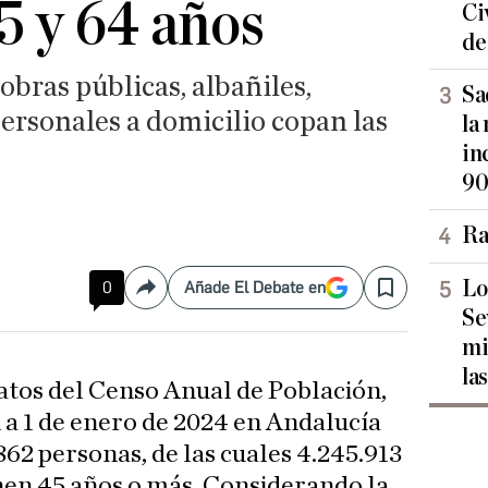
5 y 64 años
Ci
de
obras públicas, albañiles,
Sa
ersonales a domicilio copan las
la
in
90
Ra
Lo
0
Añade El Debate en
Compartir
Save
Se
mi
las
atos del Censo Anual de Población,
 a 1 de enero de 2024 en Andalucía
.862 personas, de las cuales 4.245.913
enen 45 años o más. Considerando la