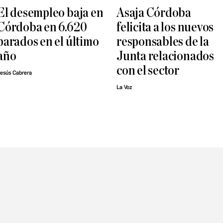
El desempleo baja en
Asaja Córdoba
Córdoba en 6.620
felicita a los nuevos
parados en el último
responsables de la
año
Junta relacionados
con el sector
esús Cabrera
La Voz