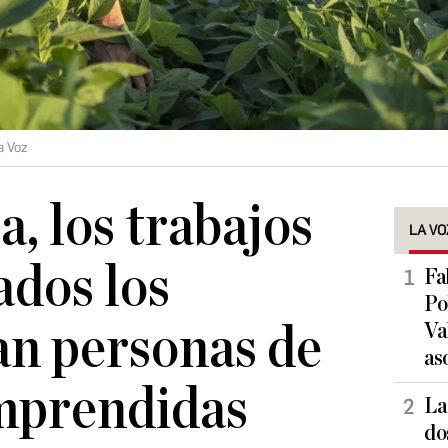
a Voz
, los trabajos
LA VO
ados los
Fa
Po
n personas de
Va
as
mprendidas
La
do