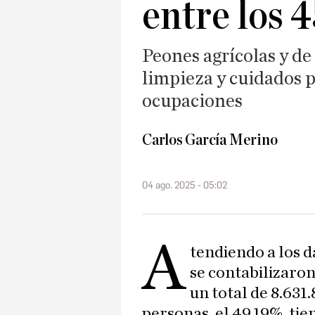
entre los 4
Peones agrícolas y de 
limpieza y cuidados p
ocupaciones
Carlos García Merino
04 ago. 2025 - 05:02
A
tendiendo a los d
se contabilizaron
un total de 8.631
personas, el 49,19%, ti