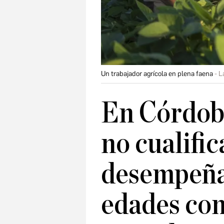
Un trabajador agrícola en plena faena
L
En Córdoba
no cualific
desempeña
edades co