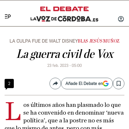
Menú
INICIA
SESIÓ
LA CULPA FUE DE WALT DISNEY
BLAS JESÚS MUÑOZ
La guerra civil de Vox
23 feb. 2023 - 05:00
2
Añade El Debate en
Compartir
Save
L
os últimos años han plasmado lo que
se ha convenido en denominar ‘nueva
política’, que a la postre no es más
que lo mismo de antes, pero con más