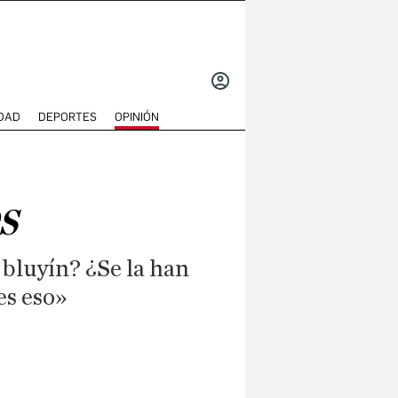
INICIAR
SESIÓN
DAD
DEPORTES
OPINIÓN
s
 bluyín? ¿Se la han
es eso»