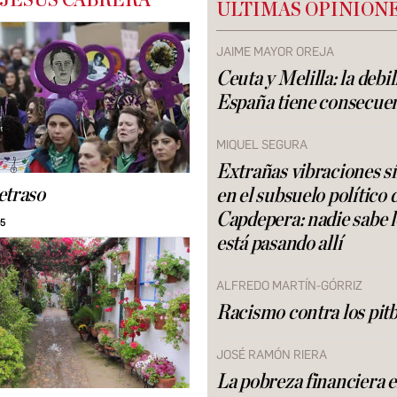
 JESÚS CABRERA
ÚLTIMAS OPINION
JAIME MAYOR OREJA
Ceuta y Melilla: la debi
España tiene consecue
MIQUEL SEGURA
Extrañas vibraciones s
etraso
en el subsuelo político 
Capdepera: nadie sabe 
05
está pasando allí
ALFREDO MARTÍN-GÓRRIZ
Racismo contra los pitb
JOSÉ RAMÓN RIERA
La pobreza financiera 