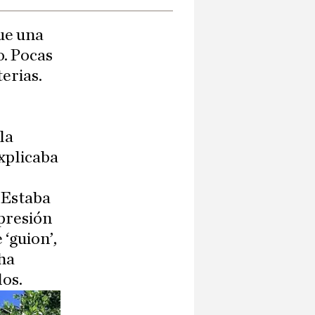
ue una
o. Pocas
erias.
la
xplicaba
 Estaba
upresión
 ‘guion’,
 ha
los.