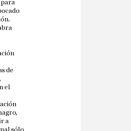
d para
bocado
ión.
abra
ación
as de
,
n el
lación
magro,
ir a
nal sólo