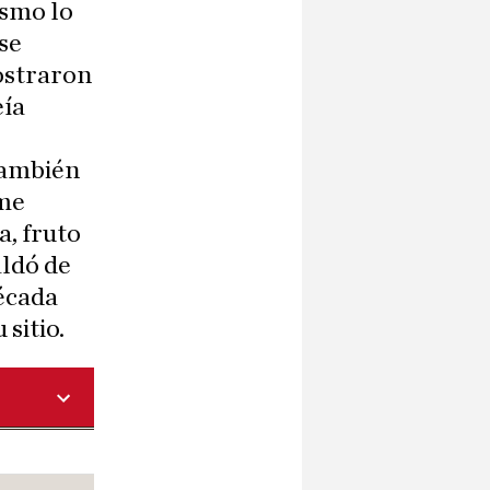
asmo lo
 se
ostraron
eía
también
 me
a, fruto
aldó de
década
 sitio.