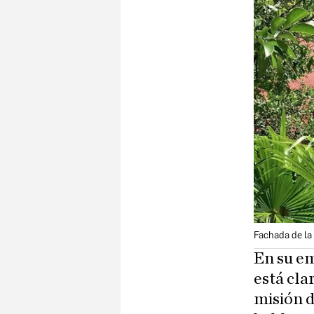
Fachada de la
En su em
está cla
misión d