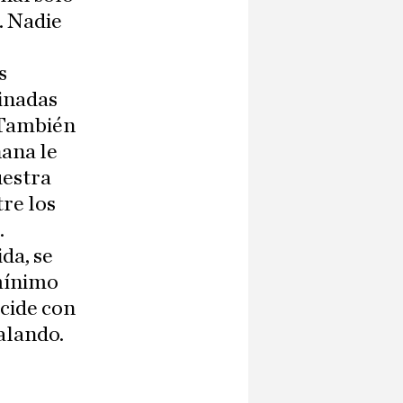
s. Nadie
s
inadas
 También
ñana le
uestra
tre los
.
da, se
 mínimo
ncide con
alando.