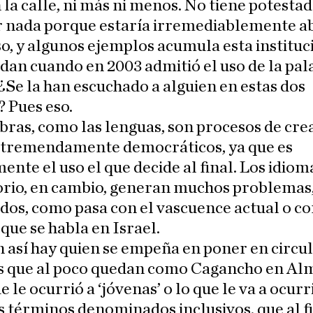
 la calle, ni más ni menos. No tiene potesta
 nada porque estaría irremediablemente a
so, y algunos ejemplos acumula esta instituc
an cuando en 2003 admitió el uso de la pal
¿Se la han escuchado a alguien en estas dos
 Pues eso.
bras, como las lenguas, son procesos de cre
y tremendamente democráticos, ya que es
ente el uso el que decide al final. Los idiom
orio, en cambio, generan muchos problemas
os, como pasa con el vascuence actual o co
 que se habla en Israel.
 así hay quien se empeña en poner en circu
s que al poco quedan como Cagancho en Al
e le ocurrió a ‘jóvenas’ o lo que le va a ocurr
s términos denominados inclusivos, que al fi