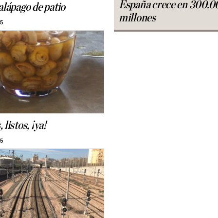
España crece en 300.0
alápago de patio
millones
05
 listos, ¡ya!
05