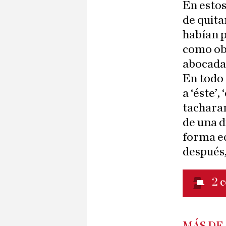
En estos
de quita
habían p
como ob
abocada 
En todo 
a ‘éste’
tacharan
de una d
forma eq
después,
2
c