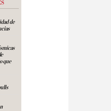
ES
lidad de
ncias
ísmicas
de
lo que
ulls
en