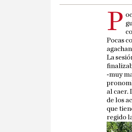
P
oc
gu
co
Pocas co
agachan 
La sesió
finaliza
-muy mal
pronombr
al caer.
de los a
que tien
regido l