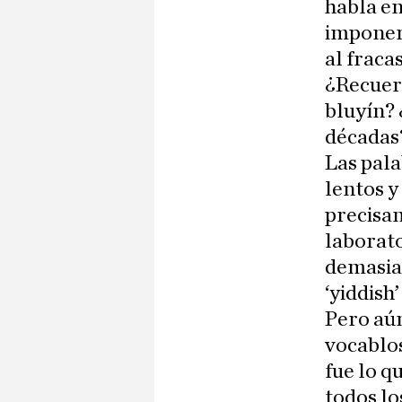
habla en
imponer
al fraca
¿Recuerd
bluyín? 
décadas?
Las pala
lentos 
precisam
laborat
demasiad
‘yiddish’
Pero aún
vocablo
fue lo qu
todos lo