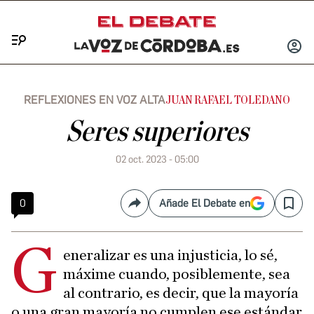
Menú
INICIA
SESIÓ
REFLEXIONES EN VOZ ALTA
JUAN RAFAEL TOLEDANO
Seres superiores
02 oct. 2023 - 05:00
0
Añade El Debate en
Compartir
Save
G
eneralizar es una injusticia, lo sé,
máxime cuando, posiblemente, sea
al contrario, es decir, que la mayoría
o una gran mayoría no cumplen ese estándar