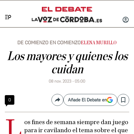
Menú
INICIA
SESIÓ
DE COMIENZO EN COMIENZO
ELENA MURILLO
Los mayores y quienes los
cuidan
08 nov. 2023 - 05:00
0
Añade El Debate en
Compartir
Save
L
os fines de semana siempre dan juego
para ir cavilando el tema sobre el que