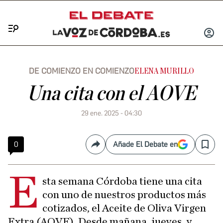
Menú
INICIA
SESIÓ
DE COMIENZO EN COMIENZO
ELENA MURILLO
Una cita con el AOVE
29 ene. 2025 - 04:30
0
Añade El Debate en
Compartir
Save
E
sta semana Córdoba tiene una cita
con uno de nuestros productos más
cotizados, el Aceite de Oliva Virgen
Extra (AOVE). Desde mañana, jueves, y