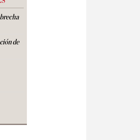
ES
a brecha
ación de