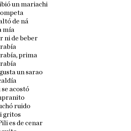
cibió un mariachi
trompeta
faltó de ná
a mía
 ni de beber
arabía
rabía, prima
arabía
gusta un sarao
caldía
i se acostó
pranito
uchó ruido
i gritos
ili es de cenar