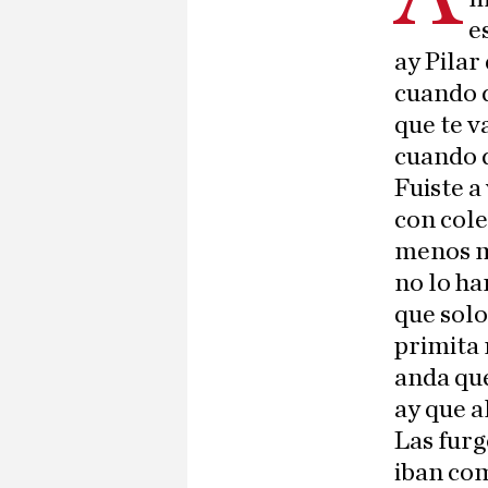
e
ay Pilar 
cuando d
que te v
cuando d
Fuiste a
con cole
menos m
no lo h
que solo
primita
anda que
ay que a
Las furg
iban co