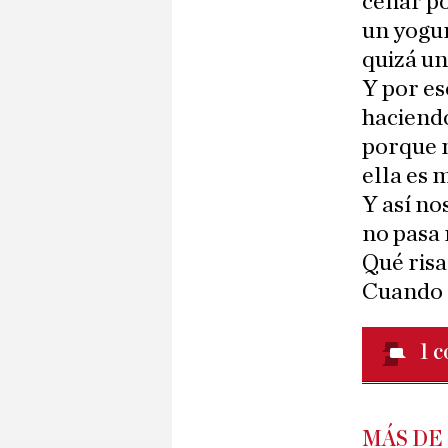
cenar p
un yogu
quizá un
Y por es
haciend
porque 
ella es 
Y así n
no pasa
Qué risa
Cuando 
1
c
MÁS DE