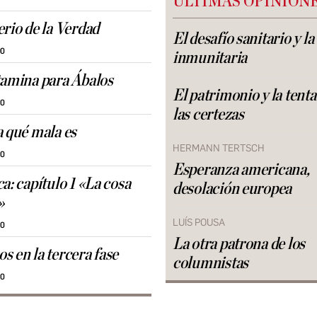
ÚLTIMAS OPINION
erio de la Verdad
El desafío sanitario y l
00
inmunitaria
tamina para Ábalos
El patrimonio y la tent
30
las certezas
a qué mala es
HERMANN TERTSCH
30
Esperanza americana,
a: capítulo 1 «La cosa
desolación europea
»
LUÍS POUSA
30
La otra patrona de los
s en la tercera fase
columnistas
30