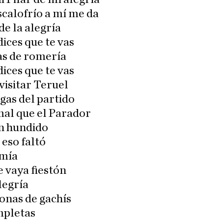
scalofrío a mí me da
de la alegría
ices que te vas
as de romería
ices que te vas
 visitar Teruel
gas del partido
al que el Parador
an hundido
 eso faltó
 mía
 vaya fiestón
legría
onas de gachís
mpletas