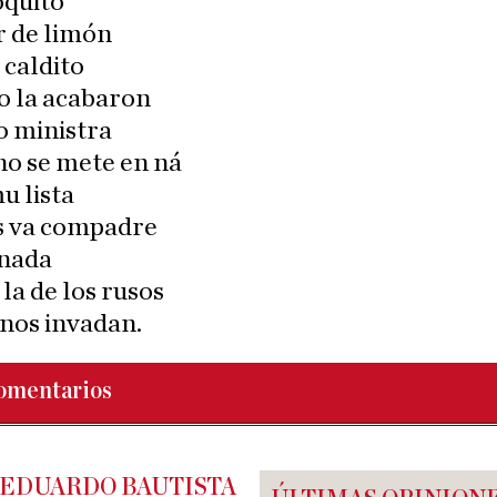
oquito
r de limón
 caldito
o la acabaron
o ministra
no se mete en ná
mu lista
os va compadre
 nada
 la de los rusos
nos invadan.
omentarios
 EDUARDO BAUTISTA