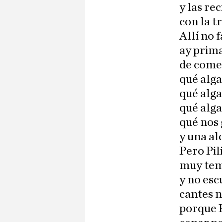
y las re
con la 
Allí no 
ay prim
de comer
qué alg
qué alga
qué alg
qué nos 
y una al
Pero Pil
muy tem
y no esc
cantes n
porque P