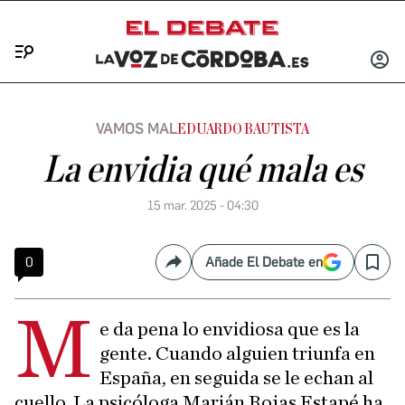
Menú
INICIA
SESIÓ
VAMOS MAL
EDUARDO BAUTISTA
La envidia qué mala es
15 mar. 2025 - 04:30
0
Añade El Debate en
Compartir
Save
M
e da pena lo envidiosa que es la
gente. Cuando alguien triunfa en
España, en seguida se le echan al
cuello. La psicóloga Marián Rojas Estapé ha