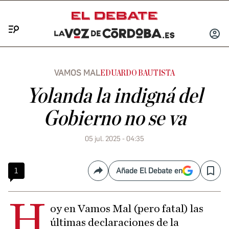
Menú
INICIA
SESIÓ
VAMOS MAL
EDUARDO BAUTISTA
Yolanda la indigná del
Gobierno no se va
05 jul. 2025 - 04:35
1
Añade El Debate en
Compartir
Save
H
oy en Vamos Mal (pero fatal) las
últimas declaraciones de la