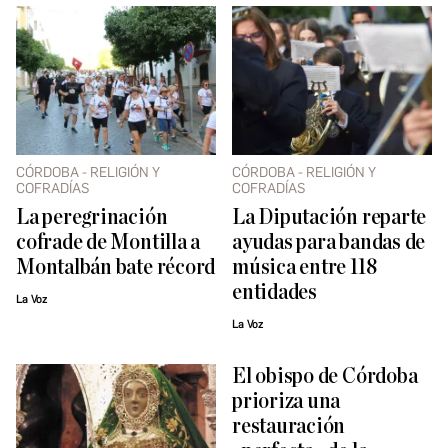
CÓRDOBA - RELIGIÓN Y
CÓRDOBA - RELIGIÓN Y
COFRADÍAS
COFRADÍAS
La peregrinación
La Diputación reparte
cofrade de Montilla a
ayudas para bandas de
Montalbán bate récord
música entre 118
entidades
La Voz
La Voz
El obispo de Córdoba
prioriza una
restauración