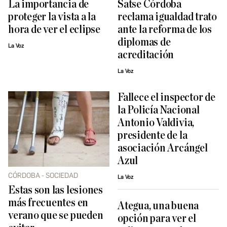
La importancia de
Satse Córdoba
proteger la vista a la
reclama igualdad trato
hora de ver el eclipse
ante la reforma de los
diplomas de
La Voz
acreditación
La Voz
Fallece el inspector de
la Policía Nacional
Antonio Valdivia,
presidente de la
asociación Arcángel
Azul
CÓRDOBA - SOCIEDAD
La Voz
Estas son las lesiones
más frecuentes en
Ategua, una buena
verano que se pueden
opción para ver el