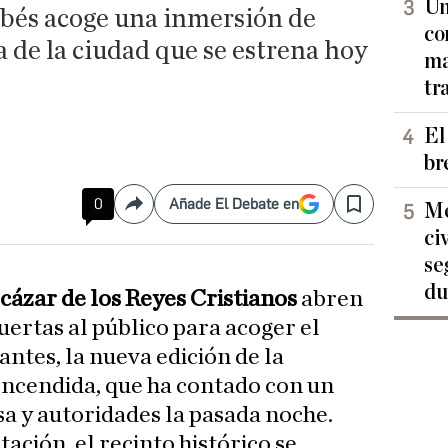
Un
és acoge una inmersión de
co
a de la ciudad que se estrena hoy
ma
tr
El
br
0
Añade El Debate en
Me
Compartir
Save
ci
se
du
cázar de los Reyes Cristianos
abren
uertas al público para acoger el
ntes, la nueva edición de la
ncendida, que ha contado con un
sa y autoridades la pasada noche.
ación, el recinto histórico se