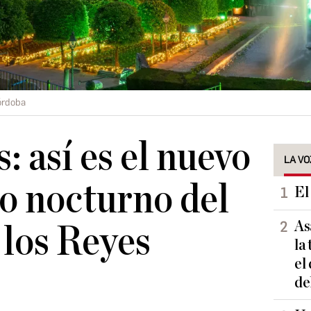
órdoba
: así es el nuevo
LA VO
o nocturno del
El
As
 los Reyes
la
el
de