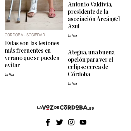
Antonio Valdivia,
presidente de la
asociación Arcángel
Azul
CÓRDOBA - SOCIEDAD
La Voz
Estas son las lesiones
más frecuentes en
Ategua, una buena
verano que se pueden
opción para ver el
evitar
eclipse cerca de
Córdoba
La Voz
La Voz