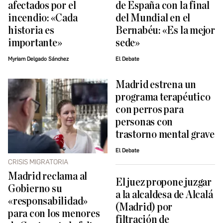
afectados por el
de España con la final
incendio: «Cada
del Mundial en el
historia es
Bernabéu: «Es la mejor
importante»
sede»
Myriam Delgado Sánchez
El Debate
Madrid estrena un
programa terapéutico
con perros para
personas con
trastorno mental grave
El Debate
CRISIS MIGRATORIA
Madrid reclama al
El juez propone juzgar
Gobierno su
a la alcaldesa de Alcalá
«responsabilidad»
(Madrid) por
para con los menores
filtración de