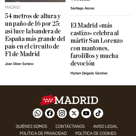
MADRID
Santiago Alonso
54 metros de altura y
un paño de 16 por 25:
El Madrid «más
así luce la bandera de
castizo» celebra al
España más grande del
mártir San Lorenzo
país en el circuito de
con mantones,
F1 de Madrid
farolillos y mucha
devoción
Joan Oliver Soriano
Myriam Delgado Sánchez
QUIÉNES SOMOS
CONTÁCTANOS
AVISO LEGAL
POLÍTICA DE PRIVACIDAD
POLÍTICA DE COOKIES