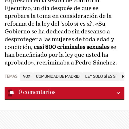
expresaba en la sesión de control al
Ejecutivo, un día después de que se
aprobara la toma en consideración de la
reforma de la ley del 'solo sí es sí'. «Su
Gobierno se ha dedicado sin descanso a
desproteger a las mujeres de toda edad y
condición,
casi 800 criminales sexuales
se
han beneficiado por la ley que usted ha
aprobado», recriminaba a Pedro Sánchez.
TEMAS
VOX
COMUNIDAD DE MADRID
LEY SOLO SÍ ES SÍ
ROC
0
comentarios