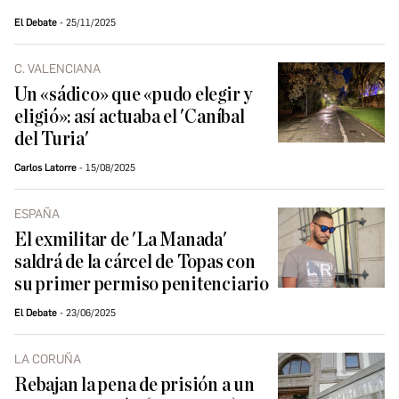
El Debate
25/11/2025
C. VALENCIANA
Un «sádico» que «pudo elegir y
eligió»: así actuaba el 'Caníbal
del Turia'
Carlos Latorre
15/08/2025
ESPAÑA
El exmilitar de 'La Manada'
saldrá de la cárcel de Topas con
su primer permiso penitenciario
El Debate
23/06/2025
LA CORUÑA
Rebajan la pena de prisión a un