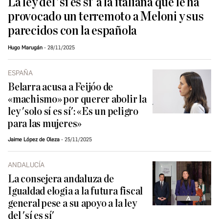
La ley del 'sí es sí' a la italiana que le ha
provocado un terremoto a Meloni y sus
parecidos con la española
Hugo Marugán
28/11/2025
ESPAÑA
Belarra acusa a Feijóo de
«machismo» por querer abolir la
ley 'solo sí es sí': «Es un peligro
para las mujeres»
Jaime López de Oleza
25/11/2025
ANDALUCÍA
La consejera andaluza de
Igualdad elogia a la futura fiscal
general pese a su apoyo a la ley
del 'sí es sí'