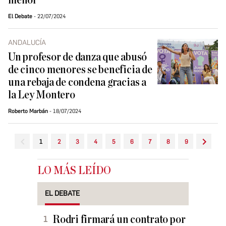
menor
El Debate
22/07/2024
ANDALUCÍA
Un profesor de danza que abusó
de cinco menores se beneficia de
una rebaja de condena gracias a
la Ley Montero
Roberto Marbán
18/07/2024
1
2
3
4
5
6
7
8
9
LO MÁS LEÍDO
EL DEBATE
Rodri firmará un contrato por