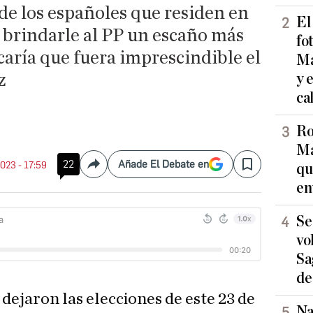
 de los españoles que residen en
El
 brindarle al PP un escaño más
fo
aría que fuera imprescindible el
Ma
z
y 
ca
Ro
Ma
22
Añade El Debate en
2023 - 17:59
qu
Compartir
Save
en
Se
vo
Sa
de
 dejaron las elecciones de este 23 de
Na