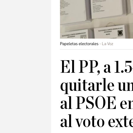
Papeletas electorales
La Voz
El PP, a 1.
quitarle u
al PSOE en
al voto ext