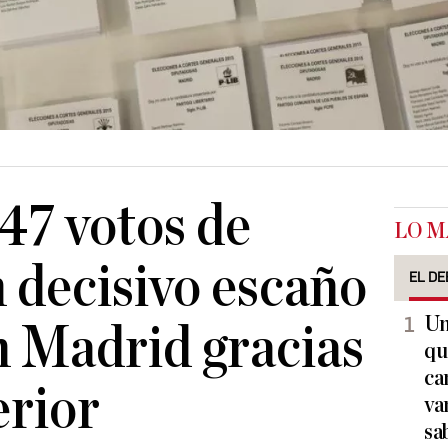
547 votos de
LO M
n decisivo escaño
EL DE
Un
 Madrid gracias
qu
ca
erior
va
sa