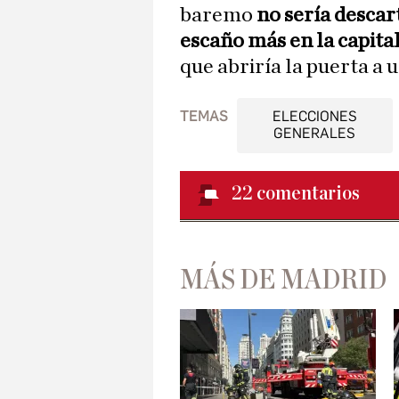
baremo
no sería desca
escaño más en la capita
que abriría la puerta a 
TEMAS
ELECCIONES
GENERALES
22
comentarios
MÁS DE MADRID