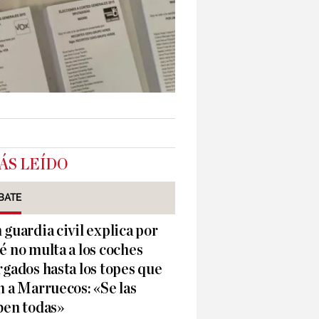
ÁS LEÍDO
BATE
 guardia civil explica por
é no multa a los coches
rgados hasta los topes que
n a Marruecos: «Se las
ben todas»