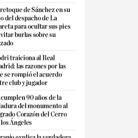
 retoque de Sánchez en su
to del despacho de La
reta para ocultar sus pies
evitar burlas sobre su
lzado
dri traiciona al Real
drid: las razones por las
e se rompió el acuerdo
tre club y jugador
 cumplen 90 años de la
ladura del monumento al
grado Corazón del Cerro
 los Ángeles
ranjo explica la verdadera