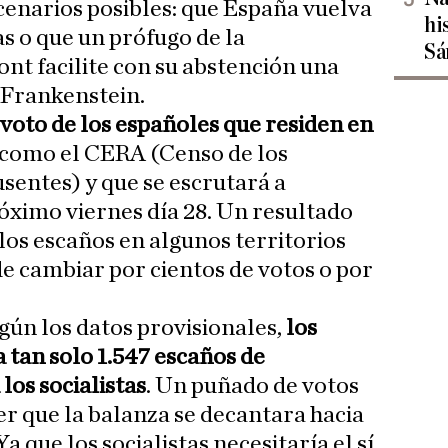
scenarios posibles: que España vuelva
hi
as o que un prófugo de la
Sá
t facilite con su abstención una
 Frankenstein.
voto de los españoles que residen en
 como el CERA (Censo de los
sentes) y que se escrutará a
óximo viernes día 28. Un resultado
los escaños en algunos territorios
e cambiar por cientos de votos o por
gún los datos provisionales,
los
 tan solo 1.547 escaños de
los socialistas
. Un puñado de votos
r que la balanza se decantara hacia
Ya que los socialistas necesitaría el sí