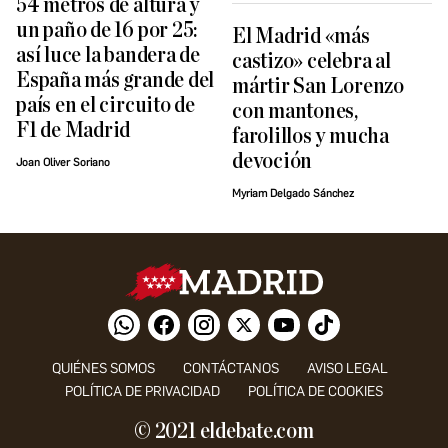
54 metros de altura y
un paño de 16 por 25:
El Madrid «más
así luce la bandera de
castizo» celebra al
España más grande del
mártir San Lorenzo
país en el circuito de
con mantones,
F1 de Madrid
farolillos y mucha
devoción
Joan Oliver Soriano
Myriam Delgado Sánchez
QUIÉNES SOMOS
CONTÁCTANOS
AVISO LEGAL
POLÍTICA DE PRIVACIDAD
POLÍTICA DE COOKIES
© 2021 eldebate.com