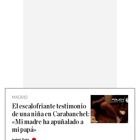
MADRID
El escalofriante testimonio
de una niña en Carabanchel:
«Mi madre ha apuñalado a
mi papá»
Isabel Sota