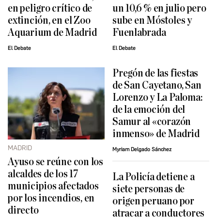
en peligro crítico de
un 10,6 % en julio pero
extinción, en el Zoo
sube en Móstoles y
Aquarium de Madrid
Fuenlabrada
El Debate
El Debate
Pregón de las fiestas
de San Cayetano, San
Lorenzo y La Paloma:
de la emoción del
Samur al «corazón
inmenso» de Madrid
MADRID
Myriam Delgado Sánchez
Ayuso se reúne con los
alcaldes de los 17
La Policía detiene a
municipios afectados
siete personas de
por los incendios, en
origen peruano por
directo
atracar a conductores