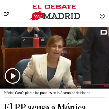
Menú
INICIA
SESIÓ
Mónica García pierde los papeles en la Asamblea de Madrid
El PP acusa a Mónica