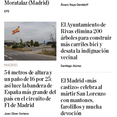
Moratalaz (Madrid)
Álvaro Raya-Demidoff
EFE
El Ayuntamiento de
Rivas elimina 200
árboles para construir
más carriles bici y
desata la indignación
vecinal
MADRID
Santiago Alonso
54 metros de altura y
un paño de 16 por 25:
El Madrid «más
así luce la bandera de
castizo» celebra al
España más grande del
mártir San Lorenzo
país en el circuito de
con mantones,
F1 de Madrid
farolillos y mucha
devoción
Joan Oliver Soriano