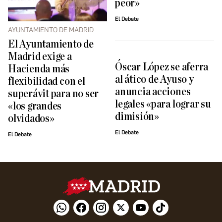
peor»
El Debate
AYUNTAMIENTO DE MADRID
El Ayuntamiento de
Madrid exige a
Óscar López se aferra
Hacienda más
al ático de Ayuso y
flexibilidad con el
anuncia acciones
superávit para no ser
legales «para lograr su
«los grandes
dimisión»
olvidados»
El Debate
El Debate