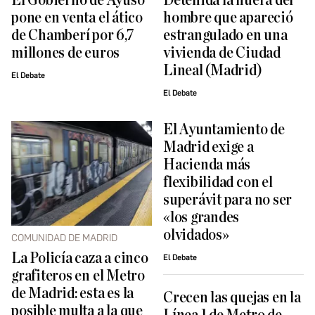
El Gobierno de Ayuso
Detenida la nuera del
pone en venta el ático
hombre que apareció
de Chamberí por 6,7
estrangulado en una
millones de euros
vivienda de Ciudad
Lineal (Madrid)
El Debate
El Debate
El Ayuntamiento de
Madrid exige a
Hacienda más
flexibilidad con el
superávit para no ser
«los grandes
olvidados»
COMUNIDAD DE MADRID
La Policía caza a cinco
El Debate
grafiteros en el Metro
de Madrid: esta es la
Crecen las quejas en la
posible multa a la que