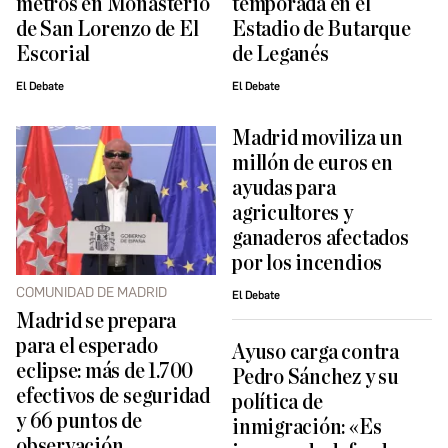
metros en Monasterio
temporada en el
de San Lorenzo de El
Estadio de Butarque
Escorial
de Leganés
El Debate
El Debate
Madrid moviliza un
millón de euros en
ayudas para
agricultores y
ganaderos afectados
por los incendios
COMUNIDAD DE MADRID
El Debate
Madrid se prepara
para el esperado
Ayuso carga contra
eclipse: más de 1.700
Pedro Sánchez y su
efectivos de seguridad
política de
y 66 puntos de
inmigración: «Es
observación