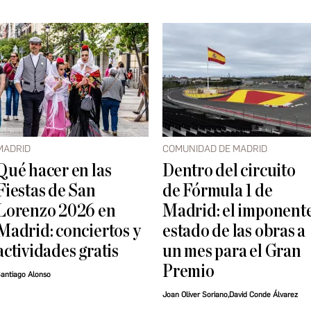
MADRID
COMUNIDAD DE MADRID
Qué hacer en las
Dentro del circuito
Fiestas de San
de Fórmula 1 de
Lorenzo 2026 en
Madrid: el imponent
Madrid: conciertos y
estado de las obras a
actividades gratis
un mes para el Gran
Premio
antiago Alonso
Joan Oliver Soriano,David Conde Álvarez