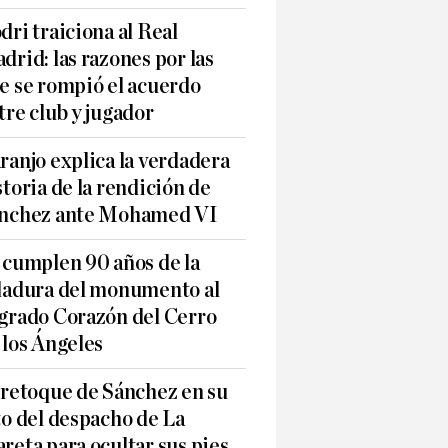
dri traiciona al Real
drid: las razones por las
e se rompió el acuerdo
tre club y jugador
ranjo explica la verdadera
storia de la rendición de
nchez ante Mohamed VI
 cumplen 90 años de la
ladura del monumento al
grado Corazón del Cerro
 los Ángeles
 retoque de Sánchez en su
to del despacho de La
reta para ocultar sus pies