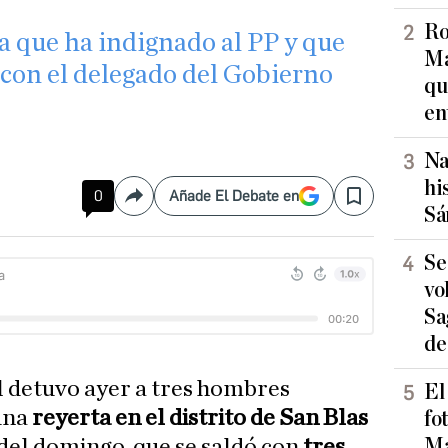
Ro
cía que ha indignado al PP y que
Ma
 con el delegado del Gobierno
qu
en
Na
hi
0
Añade El Debate en
Compartir
Save
Sá
Se
vo
Sa
de
l detuvo ayer a tres hombres
El
una
reyerta en el distrito de San Blas
fo
Ma
del domingo, que se saldó con
tres