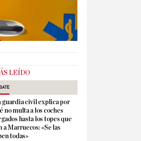
ÁS LEÍDO
BATE
 guardia civil explica por
é no multa a los coches
rgados hasta los topes que
n a Marruecos: «Se las
ben todas»