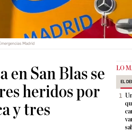
Emergencias Madrid
LO M
a en San Blas se
EL DE
tres heridos por
Un
qu
a y tres
ca
va
sa