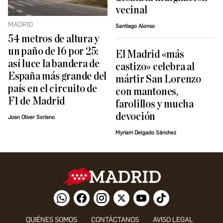
vecinal
MADRID
Santiago Alonso
54 metros de altura y
un paño de 16 por 25:
El Madrid «más
así luce la bandera de
castizo» celebra al
España más grande del
mártir San Lorenzo
país en el circuito de
con mantones,
F1 de Madrid
farolillos y mucha
devoción
Joan Oliver Soriano
Myriam Delgado Sánchez
QUIÉNES SOMOS
CONTÁCTANOS
AVISO LEGAL