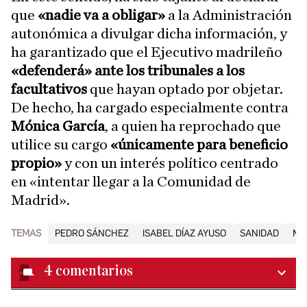
que
«nadie va a obligar»
a la Administración
autonómica a divulgar dicha información, y
ha garantizado que el Ejecutivo madrileño
«defenderá» ante los tribunales a los
facultativos
que hayan optado por objetar.
De hecho, ha cargado especialmente contra
Mónica García
, a quien ha reprochado que
utilice su cargo
«únicamente para beneficio
propio»
y con un interés político centrado
en «intentar llegar a la Comunidad de
Madrid».
TEMAS
PEDRO SÁNCHEZ
ISABEL DÍAZ AYUSO
SANIDAD
MA
4
comentarios