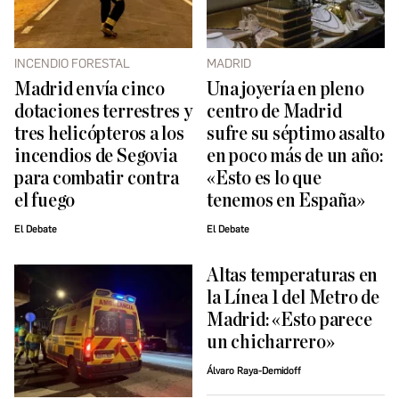
INCENDIO FORESTAL
MADRID
Madrid envía cinco
Una joyería en pleno
dotaciones terrestres y
centro de Madrid
tres helicópteros a los
sufre su séptimo asalto
incendios de Segovia
en poco más de un año:
para combatir contra
«Esto es lo que
el fuego
tenemos en España»
El Debate
El Debate
Altas temperaturas en
la Línea 1 del Metro de
Madrid: «Esto parece
un chicharrero»
Álvaro Raya-Demidoff