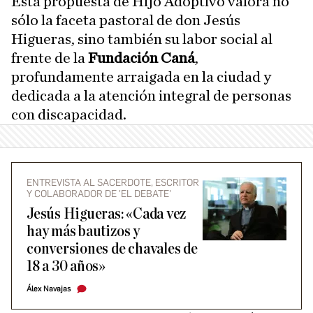
Esta propuesta de Hijo Adoptivo valora no
sólo la faceta pastoral de don Jesús
Higueras, sino también su labor social al
frente de la
Fundación Caná
,
profundamente arraigada en la ciudad y
dedicada a la atención integral de personas
con discapacidad.
ENTREVISTA AL SACERDOTE, ESCRITOR
Y COLABORADOR DE 'EL DEBATE'
Jesús Higueras: «Cada vez
hay más bautizos y
conversiones de chavales de
18 a 30 años»
Álex Navajas