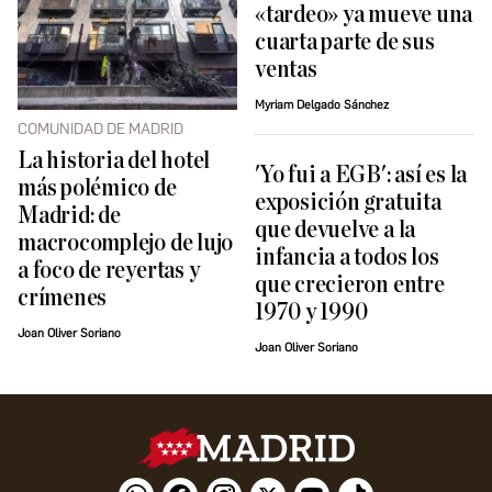
«tardeo» ya mueve una
cuarta parte de sus
ventas
Myriam Delgado Sánchez
COMUNIDAD DE MADRID
La historia del hotel
'Yo fui a EGB': así es la
más polémico de
exposición gratuita
Madrid: de
que devuelve a la
macrocomplejo de lujo
infancia a todos los
a foco de reyertas y
que crecieron entre
crímenes
1970 y 1990
Joan Oliver Soriano
Joan Oliver Soriano