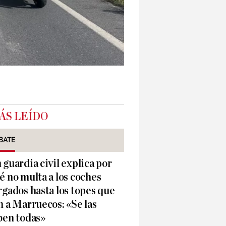
ÁS LEÍDO
BATE
 guardia civil explica por
é no multa a los coches
rgados hasta los topes que
n a Marruecos: «Se las
ben todas»