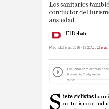
Los sanitarios tambi
conductor del turismo
ansiedad
El Debate
Madrid
17 may. 2026 - 13:22
Act. 17 may.
S
iete ciclistas
han s
un turismo condu