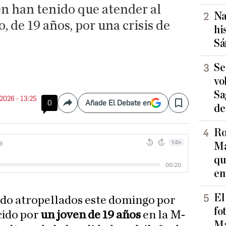
én han tenido que atender al
Na
, de 19 años, por una crisis de
hi
Sá
Se
vo
Sa
 2026 - 13:25
0
Añade El Debate en
Compartir
Save
de
Ro
Ma
qu
en
El
ido atropellados este domingo por
fo
cido por
un joven de 19 años
en la M-
Ma