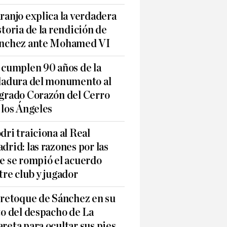
ranjo explica la verdadera
storia de la rendición de
nchez ante Mohamed VI
 cumplen 90 años de la
ladura del monumento al
grado Corazón del Cerro
 los Ángeles
dri traiciona al Real
drid: las razones por las
e se rompió el acuerdo
tre club y jugador
 retoque de Sánchez en su
to del despacho de La
reta para ocultar sus pies