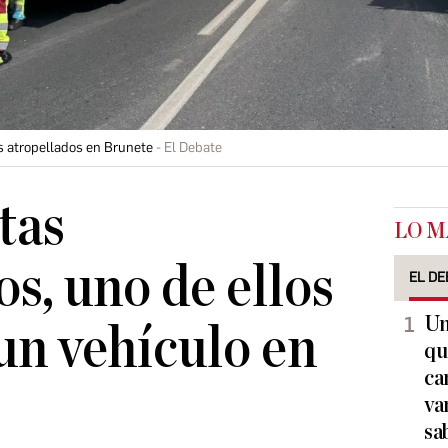
as atropellados en Brunete
El Debate
stas
LO M
s, uno de ellos
EL DE
Un
 un vehículo en
qu
ca
va
sa