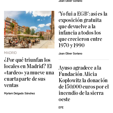
Joan Oliver Soriano
'Yo fui a EGB': así es la
exposición gratuita
que devuelve a la
infancia a todos los
que crecieron entre
1970 y 1990
MADRID
Joan Oliver Soriano
¿Por qué triunfan los
locales en Madrid? El
Ayuso agradece a la
«tardeo» ya mueve una
Fundación Alicia
cuarta parte de sus
Koplowitz la donación
ventas
de 150.000 euros por el
incendio de la sierra
Myriam Delgado Sánchez
oeste
EFE