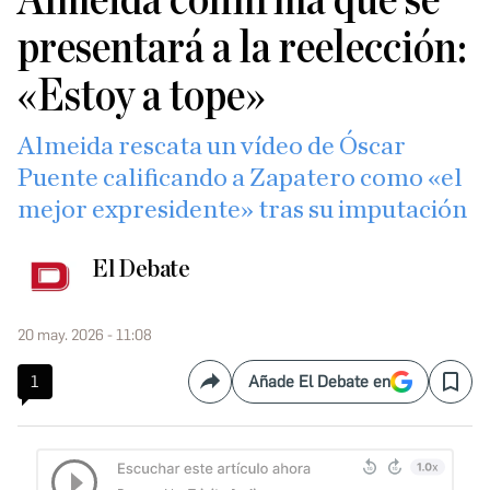
Almeida confirma que se
presentará a la reelección:
«Estoy a tope»
Almeida rescata un vídeo de Óscar
Puente calificando a Zapatero como «el
mejor expresidente» tras su imputación
El Debate
20 may. 2026 - 11:08
1
Añade El Debate en
Compartir
Save